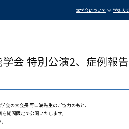
本学会について
学術大
能学会 特別公演2、症例報
能学会の大会長 野口満先生のご協力のもと、
画を期間限定で公開いたします。
い。