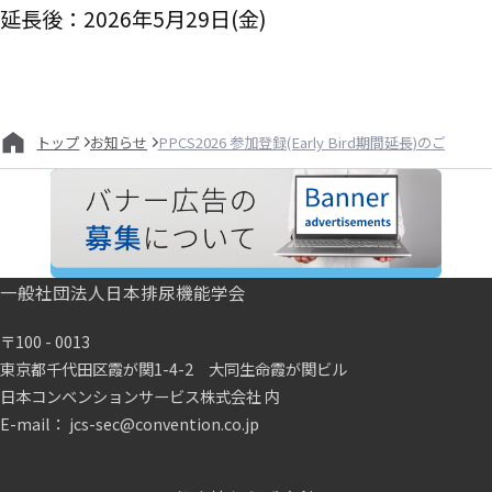
延長後：2026年5月29日(金)
お知らせ
PPCS2026 参加登録(Early Bird期間延長)のご案内
トップ
一般社団法人日本排尿機能学会
〒100 - 0013
東京都千代田区霞が関1-4-2 大同生命霞が関ビル
日本コンベンションサービス株式会社 内
E-mail： jcs-sec@convention.co.jp