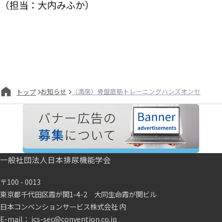
（担当：大内みふか）
お知らせ
（満席）骨盤底筋トレーニングハンズオンセミナー
トップ
一般社団法人日本排尿機能学会
〒100 - 0013
東京都千代田区霞が関1-4-2 大同生命霞が関ビル
日本コンベンションサービス株式会社 内
E-mail： jcs-sec@convention.co.jp