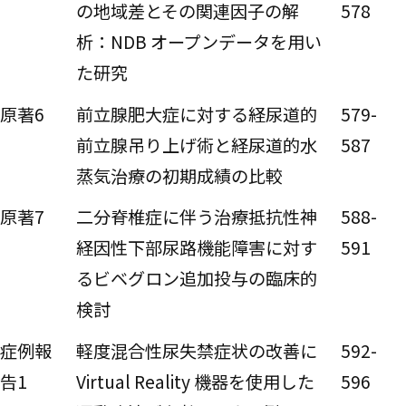
の地域差とその関連因子の解
578
析：NDB オープンデータを用い
た研究
原著6
前立腺肥大症に対する経尿道的
579-
前立腺吊り上げ術と経尿道的水
587
蒸気治療の初期成績の比較
原著7
二分脊椎症に伴う治療抵抗性神
588-
経因性下部尿路機能障害に対す
591
るビベグロン追加投与の臨床的
検討
症例報
軽度混合性尿失禁症状の改善に
592-
告1
Virtual Reality 機器を使用した
596