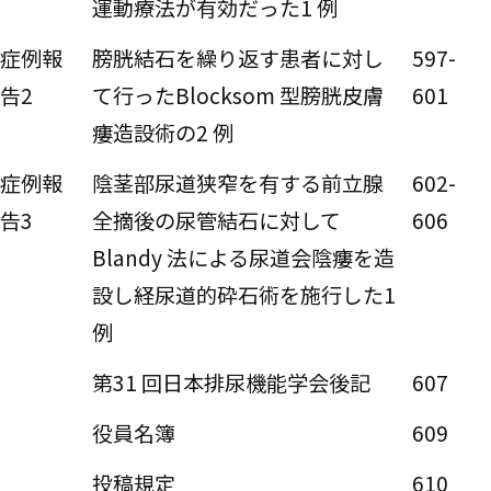
運動療法が有効だった1 例
症例報
膀胱結石を繰り返す患者に対し
597-
告2
て行ったBlocksom 型膀胱皮膚
601
瘻造設術の2 例
症例報
陰茎部尿道狭窄を有する前立腺
602-
告3
全摘後の尿管結石に対して
606
Blandy 法による尿道会陰瘻を造
設し経尿道的砕石術を施行した1
例
第31 回日本排尿機能学会後記
607
役員名簿
609
投稿規定
610