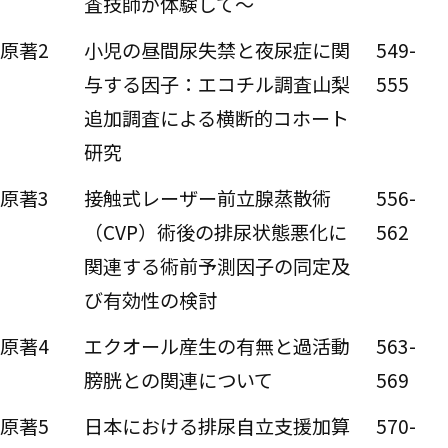
査技師が体験して～
原著2
小児の昼間尿失禁と夜尿症に関
549-
与する因子：エコチル調査山梨
555
追加調査による横断的コホート
研究
原著3
接触式レーザー前立腺蒸散術
556-
（CVP）術後の排尿状態悪化に
562
関連する術前予測因子の同定及
び有効性の検討
原著4
エクオール産生の有無と過活動
563-
膀胱との関連について
569
原著5
日本における排尿自立支援加算
570-