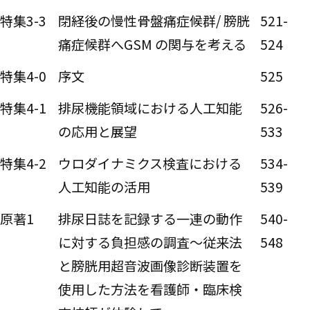
特集3-3
閉経後の慢性骨盤痛症候群/ 膀胱
521-
痛症候群へGSM の関与を考える
524
特集4-0
序文
525
特集4-1
排尿機能領域における人工知能
526-
の応用と展望
533
特集4-2
ウロダイナミクス検査における
534-
人工知能の活用
539
原著1
排尿日誌を記録する一連の動作
540-
に対する負担感の調査～従来法
548
と膀胱用超音波画像診断装置を
使用した方法を看護師・臨床検