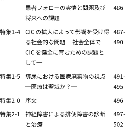
患者フォローの実情と問題及び
486
将来への課題
特集1-4
CIC の拡大によって影響を受け得
487-
る社会的な問題 ─社会全体で
490
CIC を健全に育むための課題と
して─
特集1-5
導尿における医療廃棄物の視点
491-
─医療は聖域か？─
495
特集2-0
序文
496
特集2-1
神経障害による排便障害の診断
497-
と治療
502