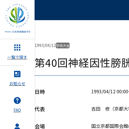
1993/04/12
学術大会
一覧で探す
第40回神経因性膀
お知らせ
日時
1993/04/12 00:0
代表
吉田 修（京都大
FAQ
会場
国立京都国際会館(