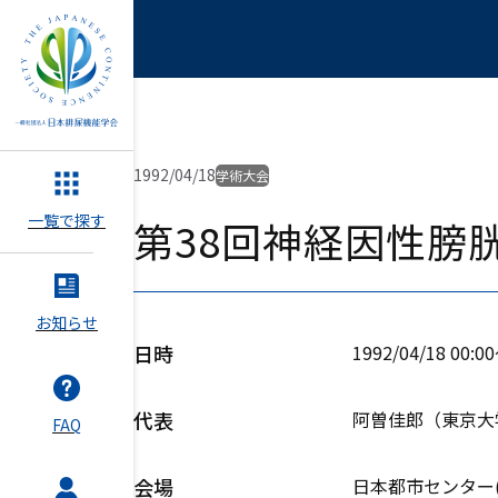
1992/04/18
学術大会
一覧で探す
第38回神経因性膀
お知らせ
日時
1992/04/18 00:0
代表
阿曽佳郎（東京大
FAQ
会場
日本都市センター(