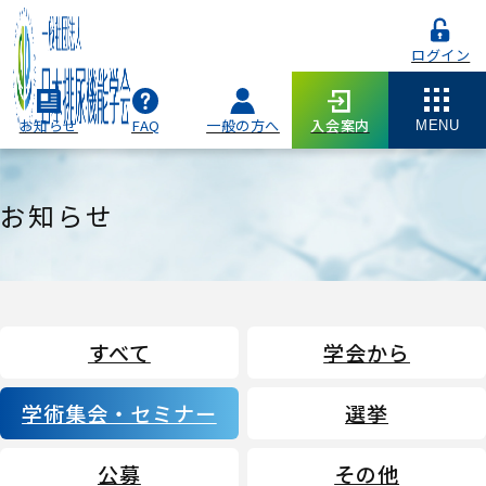
ログイン
お知らせ
FAQ
一般の方へ
入会案内
MENU
お知らせ
すべて
学会から
学術集会・セミナー
選挙
公募
その他